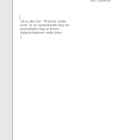
ind i praksis.
[
Så er den her. "Præstér under
pres" er en nytænkende bog om
psykologien bag at levere
toppræstationer under pres
]