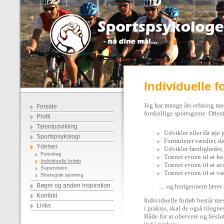
Individuelle f
Jeg har mange års erfaring med
Forside
forskellige sportsgrene. Oftes
Profil
Talentudvikling
Udvikler eller får øj
Sportspsykologi
Formulerer værdier, d
Ydelser
Udvikler færdigheder, d
Foredrag
Træner evnen til at h
Individuelle forløb
Træner evnen til at ac
Supervision
Træner evnen til at vær
Strategisk sparring
Bøger og anden inspiration
.... og herigennem lærer a
Kontakt
Individuelle forløb består me
Links
i praksis, skal de også tilegne
Både for at obervere og beslut