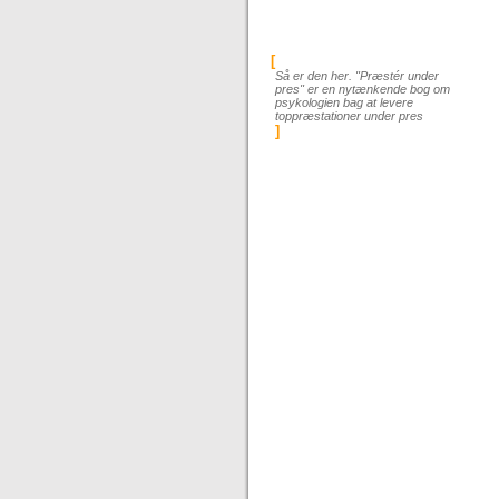
[
Så er den her. "Præstér under
pres" er en nytænkende bog om
psykologien bag at levere
toppræstationer under pres
]