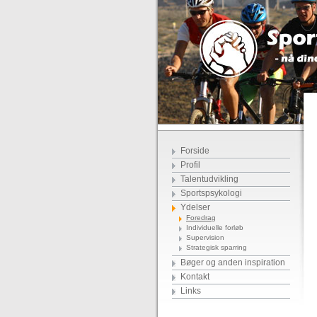
Forside
Profil
Talentudvikling
Sportspsykologi
Ydelser
Foredrag
Individuelle forløb
Supervision
Strategisk sparring
Bøger og anden inspiration
Kontakt
Links