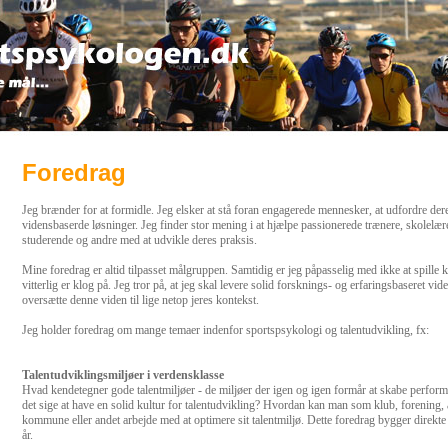
Foredrag
Jeg brænder for at formidle. Jeg elsker at stå foran engagerede mennesker, at udfordre deres
vidensbaserde løsninger. Jeg finder stor mening i at hjælpe passionerede trænere, skolelære
studerende og andre med at udvikle deres praksis.
Mine foredrag er altid tilpasset målgruppen. Samtidig er jeg påpasselig med ikke at spille k
vitterlig er klog på. Jeg tror på, at jeg skal levere solid forsknings- og erfaringsbaseret vide
oversætte denne viden til lige netop jeres kontekst.
Jeg holder foredrag om mange temaer indenfor sportspsykologi og talentudvikling, fx:
Talentudviklingsmiljøer i verdensklasse
Hvad kendetegner gode talentmiljøer - de miljøer der igen og igen formår at skabe perform
det sige at have en solid kultur for talentudvikling? Hvordan kan man som klub, forening, 
kommune eller andet arbejde med at optimere sit talentmiljø. Dette foredrag bygger direk
år.