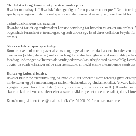
Mental styrke og kunsten at præstere under pres
Hvad er mental styrke? Hvad skal der egentlig til for at præstere under pres? Dette fored
sportspsykologiens myter. Foredraget indeholder masser af eksempler, blandt andet fra OL
Talentudviklingens paradigmer
Hvordan vi forstår og tænker talent har stor betydning for hvordan vi tænker om praksis.
nogensinde formuleret et talentbegreb og reelt undersøgt, hvad deres definition betyder for
praksis.
Alders relateret sportspsykologi.
Børn er ikke miniature udgaver af voksne og unge talenter er ikke bare en chek der venter 
mennesker (atleter, elever og andre) har brug for andre færdigheder end senior elite perfor
foredrag undersøger hvilke mentale færdigheder man kan arbejde med hvornår? Og hvorda
bygger på solide erfaringer og på interviewstudier af meget efarne internationale sportsps
Kultur og kulturel ledelse.
Hvad er kultur for talentudvikling, og hvad er kultur for elite? Dette foredrag giver eksem
vinderkultur og på sammenhængen mellem vinderkultur og vindermentalitet. At være kultu
vigtigste opgave for enhver leder (træner, underviser, erhvervsleder, m.fl. ). Hvordan kan
skabe en kultur, hvor ens atleter eller ansatte udvikler lige netop den mentalitet, der vil f
Kontakt mig på khenriksen@health.sdu.dk eller 51908192 for at høre nærmere