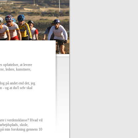
 opfattelser, at levere
re, ledere, kunstnere,
log på andet end det, jeg
n - og at du/I selv skal
ere i verdensklasse? Hvad vil
arbejdsplads, skole,
te på min forskning gennem 10