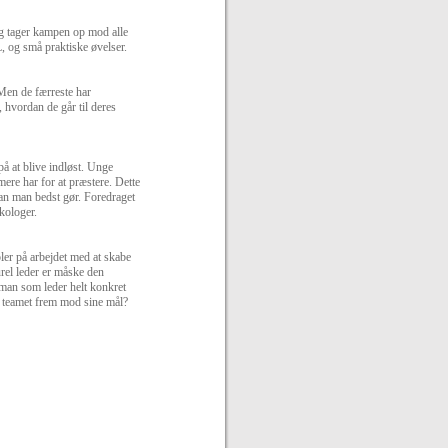
rag tager kampen op mod alle
, og små praktiske øvelser.
 Men de færreste har
, hvordan de går til deres
på at blive indløst. Unge
mere har for at præstere. Dette
n man bedst gør. Foredraget
ykologer.
pler på arbejdet med at skabe
rel leder er måske den
 man som leder helt konkret
øre teamet frem mod sine mål?