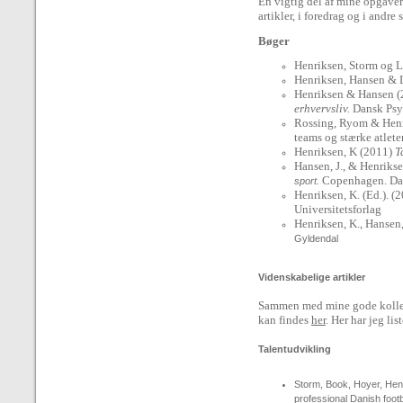
En vigtig del af mine opgaver 
artikler, i foredrag og i and
Bøger
Henriksen, Storm og 
Henriksen, Hansen & L
Henriksen & Hansen 
erhvervsliv.
Dansk Psy
Rossing, Ryom & Henri
teams og stærke atlete
Henriksen, K (2011)
T
Hansen, J., & Henrikse
Copenhagen. Dan
sport.
Henriksen, K. (Ed.). (
Universitetsforlag
Henriksen, K., Hansen
Gyldendal
Videnskabelige artikler
Sammen med mine gode kollege
kan findes
her
. Her har jeg li
Talentudvikling
Storm, Book, Hoyer, Henr
professional Danish footb