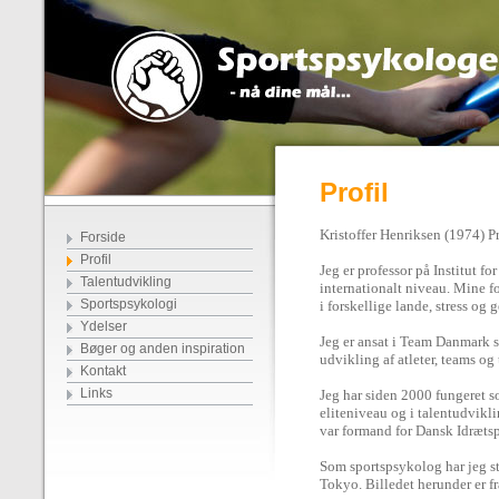
Profil
Kristoffer Henriksen (1974) P
Forside
Profil
Jeg er professor på Institut f
Talentudvikling
internationalt niveau. Mine f
Sportspsykologi
i forskellige lande, stress o
Ydelser
Jeg er ansat i Team Danmark s
Bøger og anden inspiration
udvikling af atleter, teams o
Kontakt
Links
Jeg har siden 2000 fungeret 
eliteniveau og i talentudvik
var formand for Dansk Idræt
Som sportspsykolog har jeg st
Tokyo. Billedet herunder er f