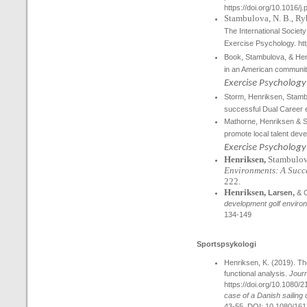
https://doi.org/10.1016/
Stambulova, N. B., Ryb
The International Society
Exercise Psychology. ht
Book, Stambulova, &
He
in an American communit
Exercise Psychology
Storm,
Henriksen
, Stamb
successful Dual Career e
Mathorne, Henriksen & St
promote local talent de
Exercise Psychology
Henriksen,
Stambulov
Environments: A Succe
222.
Henriksen,
Larsen,
& C
development golf enviro
134-149
Sportspsykologi
Henriksen
, K. (2019). T
functional analysis.
Journ
https://doi.org/10.1080
case of a Danish sailing
43-55. DOI: 10.1080/16