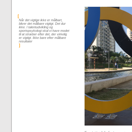
[
Når det vigtige ikke er målbart,
bliver det målbare vigtigt. Det dur
ikke. I talentudvikling og
sportspsykologi skal vi have modet
til at stræber efter det, der virkelig
er vigtigt. Ikke bare efter målbare
resultater
]