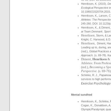
Henriksen
, K.
(2015).
De
Ecological Perspective in
10.1080/21520704.2015
Henriksen, K
., Larsen, C
Athletes: The Perspectiv
245-260. DOI: 10.1123/j
Henriksen, K.
, & Diment,
at Team Denmark
.
Sport
Henriksen
, Storm, & La
Knight, C. Harwood, & D.
Henriksen,
Diment, Han
Leading up to, during, 
(red.),
Global Practices 
Approach.
(s. 69-78). Ka
Diment,
Henriksen
& H
Athletes: From Profess
(red.),
Becoming a Spor
Perspective.
(s. 69-76
Schinke, R. J., Papainoa
services to high perform
Exercise Psychology
Mental sundhed
Henriksen
, K., Schinke,
Cogan, K., Donaldsen, A.,
Olympic/Paralympic quad